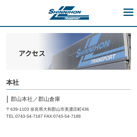
t
o
g
g
l
e
n
a
v
アクセス
i
g
a
t
i
o
n
本社
郡山本社／郡山倉庫
〒639-1103 奈良県大和郡山市美濃庄町436
TEL:0743-54-7187 FAX:0743-54-7188