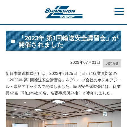
t
o
g
g
l
e
n
「2023年 第1回輸送安全講習会」が
a
開催されました
v
i
g
a
t
2023年07月01日
お知らせ
i
o
新日本輸送株式会社は、2023年6月25日（日）に従業員対象の
n
「2023年 第1回輸送安全講習会」をグループ会社のホテルアジー
ル・奈良アネックスで開催しました。輸送安全講習会には、従業
員42名（郡山本社18名、名張事業所24名）が参加しました。